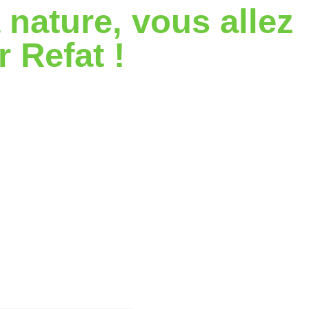
 nature, vous allez
 Refat !
iée. Des sentiers et des chemins mènent les randonneurs et l
s fin avec des panoramas impressionnants.