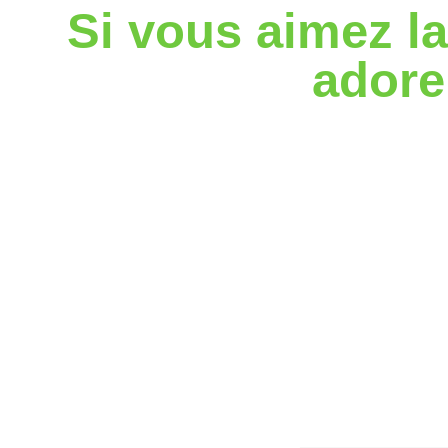
Si vous aimez la
adorer
Refat est situé dans une région très pittoresque et var
cyclistes à travers une étendue san