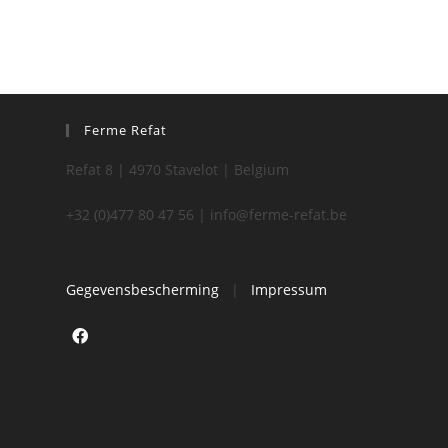
Ferme Refat
Refat 8 | 4970 Stavelot | Belgium
+32 (0)477 80 47 56 | info@ferme-refat.be
Gegevensbescherming
|
Impressum