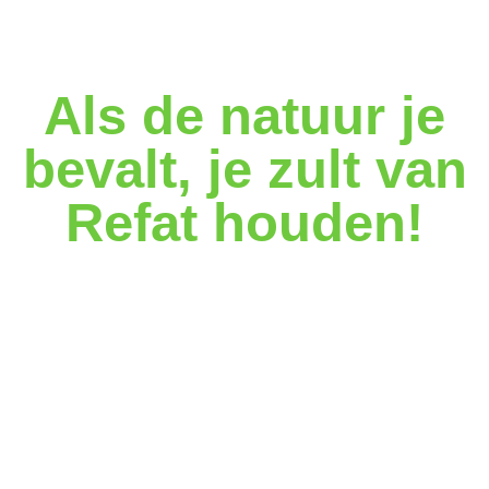
Als de natuur je
bevalt, je zult van
Refat houden!
Refat ligt in een zeer schilderachtige en gevarieerde
regio. Paden en wegen leiden wandelaars en fietsers
door een eindeloze uitgestrektheid met indrukwekkende
panorama's.